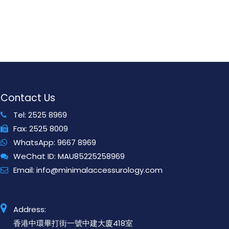
Contact Us
Tel:
2525 8969
Fax:
2525 8009
WhatsApp:
9667 8969
WeChat ID:
MAU85225258969
Email:
info@minimalaccessurology.com
Address:
香港中環畢打街一號中建大廈418室